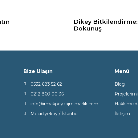
tın
Dikey Bitkilendirme:
Dokunuş
Bize Ulaşın
Menü
0532 683 52 62
Blog
0212 860 00 36
Projelerimi
info@irmakpeyzajmimarlik.com
Hakkımızd
Mecidiyeköy / İstanbul
İletişim