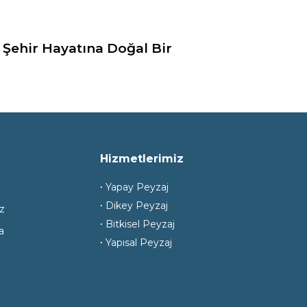
 Şehir Hayatına Doğal Bir
Hizmetlerimiz
𐤟 Yapay Peyzaj
𐤟 Dikey Peyzaj
z
𐤟 Bitkisel Peyzaj
a
𐤟 Yapısal Peyzaj