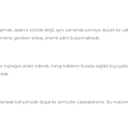
mak, sadece estetik değil, aynı zamanda çevreye duyarlı bir yakl
 etmeniz gereken birkaç önemli adım bulunmaktadır.
prağını analiz ederek, hangi bitkilerin burada sağlıklı büyüyebile
idir.
kullanarak bahçenizde doğal bir atmosfer yaratabilirsiniz. Bu mal