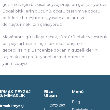
getirmek için bitkisel peyzaj projeleri geliştiriyoruz.
Doğal bitkilerin gücünü, doğru tasarım ve doğru
bitkilerle birleştirerek, yaşam alanlarınızı
dönüştürmek için çalışıyoruz.
Mekânınızı güzelleştirecek, sürdürülebilir ve estetik
bir peyzaj tasarımı için bizimle iletişime
geçebilirsiniz. Bahçenize doğanın güzelliklerini
taşımak için profesyonel hizmetlerimizle
yanınızdayız.
IRMAK PEYZAJ
Bize
Menü
& MİMARLIK
Ulaşın
Blog
Irmak Peyzaj
0532 683
Projelerimiz