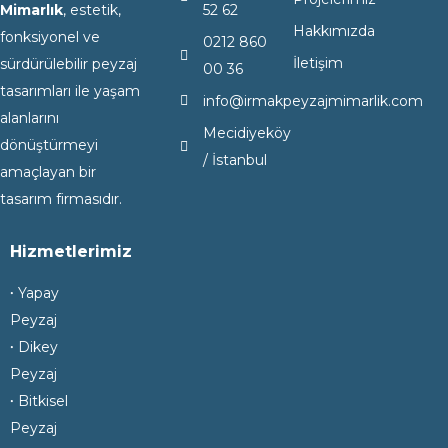
Mimarlık
, estetik,
52 62
Hakkımızda
fonksiyonel ve
0212 860
İletişim
sürdürülebilir peyzaj
00 36
tasarımları ile yaşam
info@irmakpeyzajmimarlik.com
alanlarını
Mecidiyeköy
dönüştürmeyi
/ İstanbul
amaçlayan bir
tasarım firmasıdır.
Hizmetlerimiz
𐤟 Yapay
Peyzaj
𐤟 Dikey
Peyzaj
𐤟 Bitkisel
Peyzaj